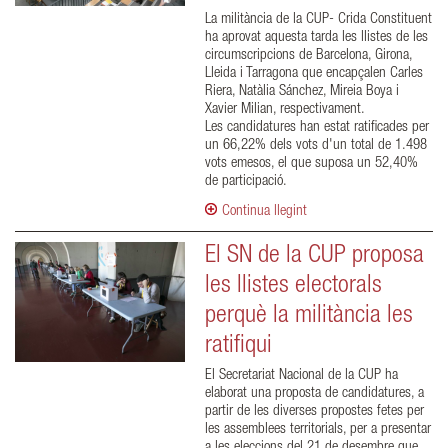
La militància de la CUP- Crida Constituent
ha aprovat aquesta tarda les llistes de les
circumscripcions de Barcelona, Girona,
Lleida i Tarragona que encapçalen Carles
Riera, Natàlia Sánchez, Mireia Boya i
Xavier Milian, respectivament.
Les candidatures han estat ratificades per
un 66,22% dels vots d'un total de 1.498
vots emesos, el que suposa un 52,40%
de participació.
Continua llegint
El SN de la CUP proposa
les llistes electorals
perquè la militància les
ratifiqui
El Secretariat Nacional de la CUP ha
elaborat una proposta de candidatures, a
partir de les diverses propostes fetes per
les assemblees territorials, per a presentar
a les eleccions del 21 de desembre que