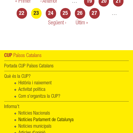
Pàgines
« Primer
‹ Anterior
…
19
20
21
22
23
24
25
26
27
…
Següent ›
Últim »
CUP
Països Catalans
Portada CUP Països Catalans
Què és la CUP?
Història i naixement
Activitat política
Com s'organitza la CUP?
Informa't
Notícies Nacionals
Notícies Parlament de Catalunya
Notícies municipals