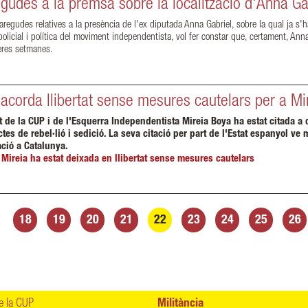
gudes a la premsa sobre la localització d'Anna Ga
aregudes relatives a la presència de l'ex diputada Anna Gabriel, sobre la qual ja s'
policial i política del moviment independentista, vol fer constar que, certament, An
reres setmanes.
 acorda llibertat sense mesures cautelars per a Mi
ant de la CUP i de l'Esquerra Independentista Mireia Boya ha estat citada 
tes de rebel·lió i sedició. La seva citació per part de l'Estat espanyol ve 
ció a Catalunya.
 Mireia ha estat deixada en llibertat sense mesures cautelars
18
19
20
21
22
23
24
25
26
 la CUP
Militància