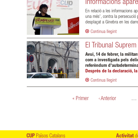
Informacions apare
En relació a les informacions ap
una més', contra la persecució 
desplaçat a Ginebra en les dar
Continua llegint
El Tribunal Suprem
Avui, 14 de febrer, la milit
com a investigada pels delic
referèndum d'autodetermina
Després de la declaració, la
Continua llegint
Pàgines
« Primer
‹ Anterior
…
CUP
Països Catalans
Activitat
de