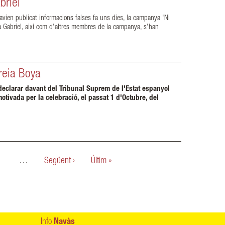
briel
havien publicat informacions falses fa uns dies, la campanya 'Ni
na Gabriel, així com d'altres membres de la campanya, s'han
reia Boya
a declarar davant del Tribunal Suprem de l'Estat espanyol
motivada per la celebració, el passat 1 d'Octubre, del
…
Següent ›
Últim »
Info
Navàs