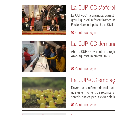
La CUP-CC s'oferei
La CUP-CC ha anunciat aquest ve
greu i que cal reforçar immediat
Pacte Nacional pels Drets Civils
Continua llegint
La CUP-CC demana 
Ahir la CUP-CC va entrar a regi
Amb aquesta iniciativa, la CUP-
Continua llegint
La CUP-CC emplaça 
Davant la sentència de nul·litat
que és el moment de retornar a u
serveis bàsics per la vida dels
Continua llegint