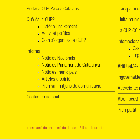
Portada CUP Països Catalans
Transparènc
Què és la CUP?
Lluita munic
Història i naixement
La CUP-CC a
Activitat política
Com s'organitza la CUP?
Internaciona
Cas
Informa't
Engl
Notícies Nacionals
Notícies Parlament de Catalunya
#NiUnaMés -
Notícies municipals
Ingovernab
Articles d'opinió
Premsa i mitjans de comunicació
Atreveix-te:
Contacte nacional
#Dempeus!
Pren partit
Informació de protecció de dades
|
Política de cookies