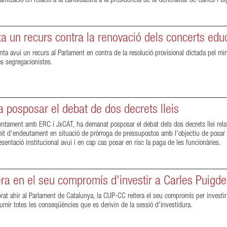
ganització en relació a la candidatura a la presidència de la Generalitat de Carles P
 un recurs contra la renovació dels concerts edu
ta avui un recurs al Parlament en contra de la resolució provisional dictada pel mi
es segregacionistes.
posposar el debat de dos decrets lleis
ntament amb ERC i JxCAT, ha demanat posposar el debat dels dos decrets llei relati
it d'endeutament en situació de pròrroga de pressupostos amb l'objectiu de posar de
esentació institucional avui i en cap cas posar en risc la paga de les funcionàries.
ra en el seu compromís d'investir a Carles Puigd
brat ahir al Parlament de Catalunya, la CUP-CC reitera el seu compromís per investir
sumir totes les conseqüències que es derivin de la sessió d'investidura.