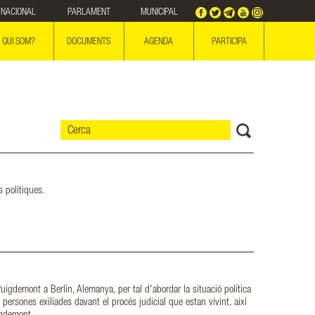
NACIONAL
PARLAMENT
MUNICIPAL
QUI SOM?
DOCUMENTS
AGENDA
PARTICIPA
s polítiques.
gdemont a Berlín, Alemanya, per tal d'abordar la situació política
persones exiliades davant el procés judicial que estan vivint, així