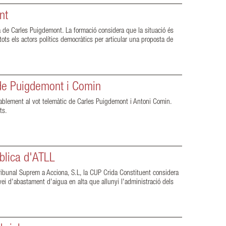
nt
a de Carles Puigdemont. La formació considera que la situació és
ots els actors polítics democràtics per articular una proposta de
 de Puigdemont i Comin
rablement al vot telemàtic de Carles Puigdemont i Antoni Comin.
ats.
blica d'ATLL
 Tribunal Suprem a Acciona, S.L, la CUP Crida Constituent considera
vei d'abastament d'aigua en alta que allunyi l'administració dels