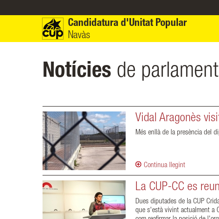
Vés al contingut
Candidatura d'Unitat Popular
Navàs
Notícies
de parlament
Vidal Aragonès vis
Més enllà de la presència del di
Continua llegint
La CUP-CC es reun
Dues diputades de la CUP Crida 
que s'està vivint actualment a C