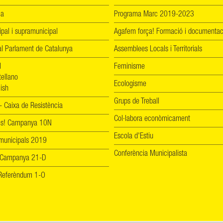
ia
Programa Marc 2019-2023
ipal i supramunicipal
Agafem força! Formació i documentac
l Parlament de Catalunya
Assemblees Locals i Territorials
l
Feminisme
tellano
Ecologisme
ish
Grups de Treball
 Caixa de Resistència
Col·labora econòmicament
les! Campanya 10N
Escola d'Estiu
 municipals 2019
Conferència Municipalista
 Campanya 21-D
! Referèndum 1-O