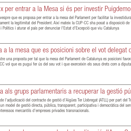
x per entrar a la Mesa si és per investir Puigdemo
spre que es proposa per entrar a la mesa del Parlament per facilitar la investidur
ament la legitimitat del President. Així mateix la CUP-CC sha posat a disposició de t
 i Polítics i aturar el país per denunciar l'Estat d'Excepció que viu Catalunya
a la mesa que es posicioni sobre el vot delegat
stre una proposta per tal que la mesa del Parlament de Catalunya es posicioni favo
CC vol que es pugui fer ús del seu vot i que exerceixin els seus drets com a diput
als grups parlamentaris a recuperar la gestió pú
 de l'adjudicació del contracte de gestió d'Aigües Ter Llobregat (ATLL) per part del
n model de gestió directa, pública, transparent, participativa i democràtica del ser
 interessos mercantils d'empreses privades transnacionals.