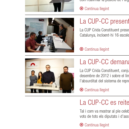
com reafirmar la posició de l'or
Continua llegint
La CUP-CC presenta
La CUP Crida Constituent presen
Catalunya, incloent-hi 16 escol
Continua llegint
La CUP-CC demana 
La CUP Crida Constituent, conju
desembre de 2012 i sobre el lím
l'absurditat del sistema de repr
Continua llegint
La CUP-CC es reite
Tal i com va mostrar al ple cele
vots de tots els diputats i d'as
Continua llegint