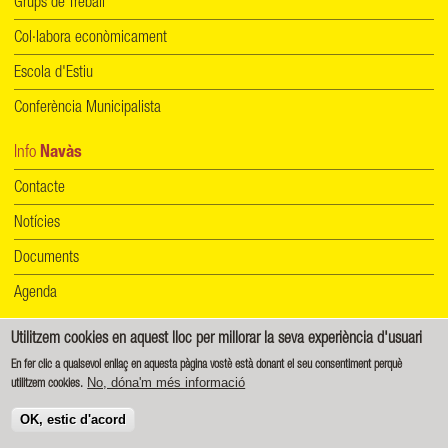
Grups de Treball
Col·labora econòmicament
Escola d'Estiu
Conferència Municipalista
Info
Navàs
Contacte
Notícies
Documents
Agenda
Utilitzem cookies en aquest lloc per millorar la seva experiència d'usuari
Informació de protecció de dades
|
Política de cookies
En fer clic a qualsevol enllaç en aquesta pàgina vostè està donant el seu consentiment perquè
No, dóna'm més informació
utilitzem cookies.
Creative Commons - Reconeixement-CompartirIgual 4.0 Internacional (CC BY-SA 4.0)
OK, estic d'acord