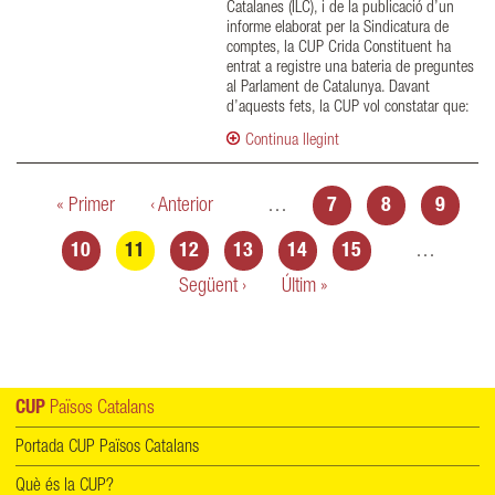
Catalanes (ILC), i de la publicació d’un
informe elaborat per la Sindicatura de
comptes, la CUP Crida Constituent ha
entrat a registre una bateria de preguntes
al Parlament de Catalunya. Davant
d’aquests fets, la CUP vol constatar que:
Continua llegint
Pàgines
« Primer
‹ Anterior
…
7
8
9
10
11
12
13
14
15
…
Següent ›
Últim »
CUP
Països Catalans
Portada CUP Països Catalans
Què és la CUP?