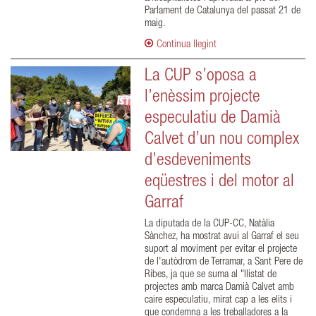
Parlament de Catalunya del passat 21 de
maig.
Continua llegint
La CUP s’oposa a
l’enèssim projecte
especulatiu de Damià
Calvet d’un nou complex
d’esdeveniments
eqüestres i del motor al
Garraf
La diputada de la CUP-CC, Natàlia
Sànchez, ha mostrat avui al Garraf el seu
suport al moviment per evitar el projecte
de l'autòdrom de Terramar, a Sant Pere de
Ribes, ja que se suma al "llistat de
projectes amb marca Damià Calvet amb
caire especulatiu, mirat cap a les elits i
que condemna a les treballadores a la